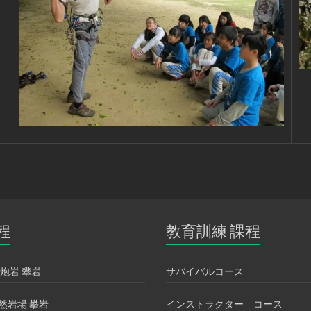
程
教育訓練 課程
炮岩 攀岩
サバイバルコース
然岩場 攀岩
インストラクター コース