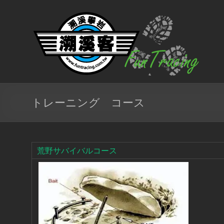
コ
ン
溯
テ
溪
ン
ツ
客
へ
ス
戶
キ
ッ
外
プ
トレーニング コース
團
隊
荒野サバイバルコース
北
台
灣
專
業
溯