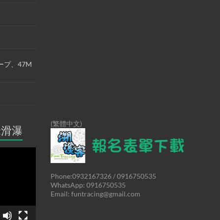
ープ、47M
(繁體中文)
米滑瀑
Phone:0932167326 / 0916750535
WhatsApp: 0916750535
Email: funtracing@gmail.com