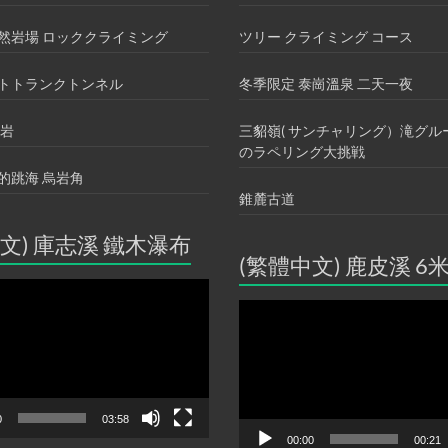
然岩場 ロッククライミング
ツリー クライミング コース
トトランクトンネル
冬季限定 泰崗溫泉 二天一夜
攀岩
三貂嶺( サンチャリング）滝グル
のラペリング大挑戦
的跳海 烏岩角
錐麓古道
文) 庫志溪 鐵木瀑布
(繁體中文) 鹿皮溪 6
動
画
プ
レ
ー
ヤ
ー
0
03:58
00:00
00:21