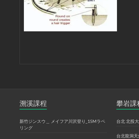
溪-
溯
溪-
攀
岩-
安
全
第
一
首
選
溯溪課程
攀岩課
新竹ジンスウ＿ メイフア川沢登り_15Mラペ
台北 北投大
リング
台北龍洞天