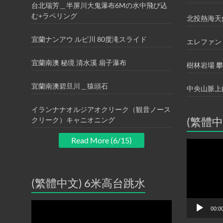
台北瑞芳＿半屏川大鬼瀑布6Mの水中飛び込
む+ラペリング
北投熱海天
宜蘭ナンアウ ルピ川 80度滝スライド
エレファン
宜蘭南澳 秘境 清水溪 扇子瀑布
樹林岩場 
宜蘭南澳碧旦川＿猿頭石
中央山脈上
イランナナオルジアオクリーク（観音ノース
(繁體中
クリーク）キャニオニング
Read More (6/15)
動
画
プ
レ
ー
(繁體中文) 6米高台跳水
ヤ
ー
動
00:0
画
プ