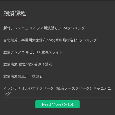
溯溪課程
新竹ジンスウ＿ メイフア川沢登り_15Mラペリング
台北瑞芳＿半屏川大鬼瀑布6Mの水中飛び込む+ラペリング
宜蘭ナンアウ ルピ川 80度滝スライド
宜蘭南澳 秘境 清水溪 扇子瀑布
宜蘭南澳碧旦川＿猿頭石
イランナナオルジアオクリーク（観音ノースクリーク）キャニオニ
ング
Read More (6/15)