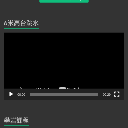
6米高台跳水
視
訊
播
放
器
00:00
00:29
攀岩課程