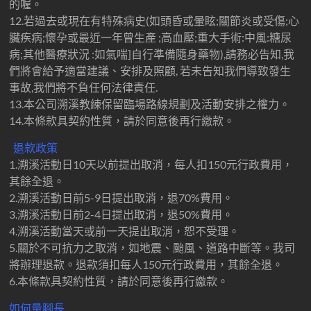
的喔。
12.若過去或現在有特殊病史(如頭昏或暈眩;關節炎或受傷;心
臟疾病;懷孕或最近一年曾生產 ;高血壓;重大手術:中風:糖尿
病;其他醫療狀況 :如氣喘]自行準備隨身藥物),請務必告知,我
們將會給予適當建議、安排及照顧, 若未告知我們導致發生
事故,我們將不負任何法律責任.
13.本公司溯溪教練保留臨場路線規劃及活動安排之權力。
14.本條款具契約性質，請於同意後再行繳款。
退款政策
1.溯溪活動日10天以前提出取消，每人扣150元行政費用，
其餘全退。
2.溯溪活動日前5-9日提出取消，退70%費用。
3.溯溪活動日前2-4日提出取消，退50%費用。
4.溯溪活動當天或前一天提出取消，恕不受理。
5.關於不可抗力之取消，如地震、颱風、道路中斷等。我司
將辦理退款。退款須扣每人150元行政費用，其餘全退。
6.本條款具契約性質，請於同意後再行繳款。
如何量腳長