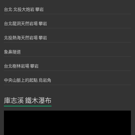
台北 北投大炮岩 攀岩
台北龍洞天然岩場 攀岩
北投熱海天然岩場 攀岩
象鼻隧道
台北樹林岩場 攀岩
中央山脈上的起點 烏岩角
庫志溪 鐵木瀑布
視
訊
播
放
器