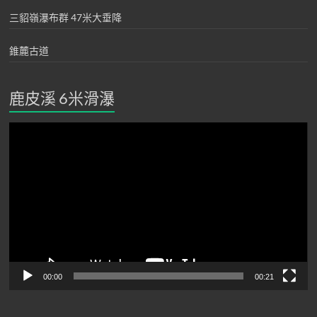
三貂嶺瀑布群 47米大垂降
錐麓古道
鹿皮溪 6米滑瀑
視
訊
播
放
器
00:00
00:21