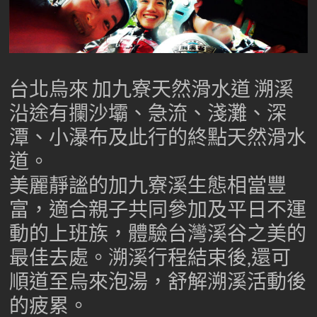
台
灣
專
業
溯
台北烏來 加九寮天然滑水道 溯溪
溪-
沿途有攔沙壩、急流、淺灘、深
溯
潭、小瀑布及此行的終點天然滑水
溪-
攀
道。
岩-
美麗靜謐的加九寮溪生態相當豐
安
全
富，適合親子共同參加及平日不運
第
動的上班族，體驗台灣溪谷之美的
一
首
最佳去處。溯溪行程結束後,還可
選
順道至烏來泡湯，舒解溯溪活動後
的疲累。