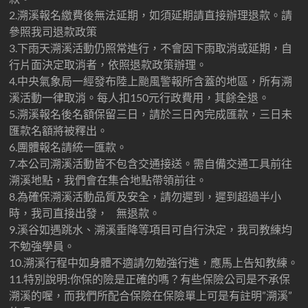
2.溯溪報名繳費後無法延期，如須延期請直接辦理退款。請
參照我司退款政策
3.下雨天溯溪活動仍照常進行，不會因下雨取消或延期，自
行片面決定取消者，依照退款政策辦理。
4.中央氣象局一經發布陸上颱風警報所含蓋的地區，所有溯
溪活動一律取消。每人扣150元行政費用，其餘全退。
5.溯溪報名後名額保留三日，請於三日內完成匯款，三日未
匯款名額將被釋出。
6.團體報名請統一匯款。
7.本公司溯溪活動皆不包含交通接送。需自備交通工具前往
溯溪地點，我們會在集合地點帶領前往。
8.為確保溯溪活動品質及安全，請勿遲到，遲到超過半小
時，我司直接出發， 無退款。
9.溪谷如遇跳水、溯溪垂降等項目可自行決定，我司教練均
不勉強學員。
10.溯溪行程中如身體不適請勿勉強行進，應馬上告知教練。
11.特別說明:你保的險是正確的嗎？有些保險公司是不承保
溯溪的喔，而我們所配合保險在保險單上可是有註明”溯溪”