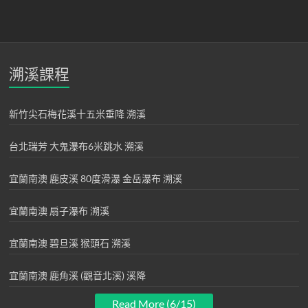
溯溪課程
新竹尖石梅花溪十五米垂降 溯溪
台北瑞芳 大鬼瀑布6米跳水 溯溪
宜蘭南澳 鹿皮溪 80度滑瀑 金岳瀑布 溯溪
宜蘭南澳 扇子瀑布 溯溪
宜蘭南澳 碧旦溪 猴頭石 溯溪
宜蘭南澳 鹿角溪 (觀音北溪) 溪降
Read More (6/15)