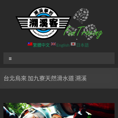
Skip
to
content
溯
繁體中文
English
日本語
溪
選
客
單
戶
台北烏來 加九寮天然滑水道 溯溪
外
團
隊
北