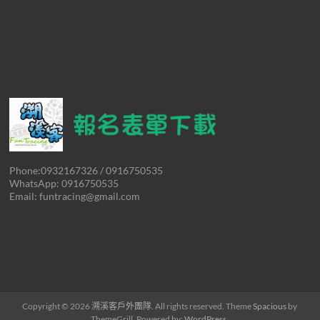
Phone:0932167326 / 0916750535
WhatsApp: 0916750535
Email: funtracing@gmail.com
Copyright © 2026
溯溪客戶外團隊
. All rights reserved. Theme
Spacious
by
ThemeGrill. Powered by:
WordPress
.