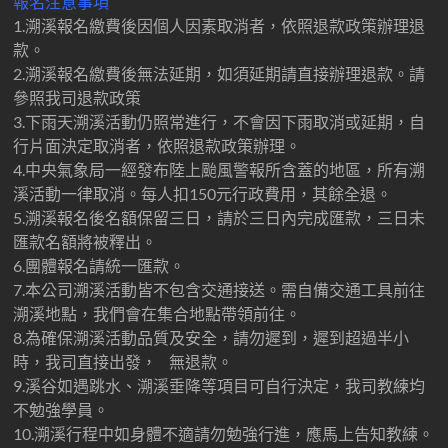
報名注意事項
1.溯溪報名繳費後因個人因素取消者，依照退款政策辦理退
款。
2.溯溪報名繳費後無法延期，如須延期請直接辦理退款。請
參照我司退款政策
3.下雨天溯溪活動仍照常進行，不會因下雨取消或延期，自
行片面決定取消者，依照退款政策辦理。
4.中央氣象局一經發布陸上颱風警報所含蓋的地區，所有溯
溪活動一律取消。每人扣150元行政費用，其餘全退。
5.溯溪報名後名額保留三日，請於三日內完成匯款，三日未
匯款名額將被釋出。
6.團體報名請統一匯款。
7.本公司溯溪活動皆不包含交通接送。需自備交通工具前往
溯溪地點，我們會在集合地點帶領前往。
8.為確保溯溪活動品質及安全，請勿遲到，遲到超過半小
時，我司直接出發， 無退款。
9.溪谷如遇跳水、溯溪垂降等項目可自行決定，我司教練均
不勉強學員。
10.溯溪行程中如身體不適請勿勉強行進，應馬上告知教練。