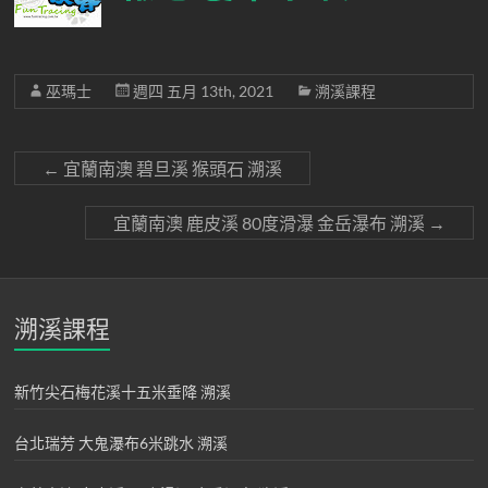
巫瑪士
週四 五月 13th, 2021
溯溪課程
←
宜蘭南澳 碧旦溪 猴頭石 溯溪
宜蘭南澳 鹿皮溪 80度滑瀑 金岳瀑布 溯溪
→
溯溪課程
新竹尖石梅花溪十五米垂降 溯溪
台北瑞芳 大鬼瀑布6米跳水 溯溪