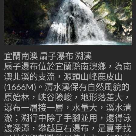
台
灣
專
業
溯
溪-
溯
宜蘭南澳 扇子瀑布 溯溪
溪-
扇子瀑布位於宜蘭縣南澳鄉，為南
攀
岩-
澳北溪的支流，源頭山峰鹿皮山
安
(1666M)。清水溪保有自然風貌的
全
第
原始林，峽谷險峻，地形落差大，
一
瀑布一層接一層，水量大，溪水清
首
選
澈；溯行中除了手腳並用，還得泳
渡深潭，攀越巨石瀑布，是夏季找