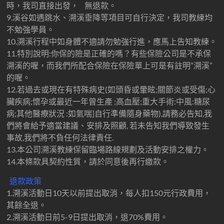
時，我司直接出發， 無退款。
9.溪谷如遇跳水、溯溪垂降等項目可自行決定，我司教練均
不勉強學員。
10.溯溪行程中如身體不適請勿勉強行進，應馬上告知教練。
11.特別說明:你保的險是正確的嗎？有些保險公司是不承保
溯溪的喔，而我們所配合保險在保險單上可是有註明”溯溪”
的喔。
12.若過去或現在有特殊病史(如頭昏或暈眩;關節炎或受傷;心
臟疾病;懷孕或最近一年曾生產 ;高血壓;重大手術:中風:糖尿
病;其他醫療狀況 :如氣喘]自行準備隨身藥物),請務必告知,我
們將會給予適當建議、安排及照顧, 若未告知我們導致發生
事故,我們將不負任何法律責任.
13.本公司溯溪教練保留臨場路線規劃及活動安排之權力。
14.本條款具契約性質，請於同意後再行繳款。
退款政策
1.溯溪活動日10天以前提出取消，每人扣150元行政費用，
其餘全退。
2.溯溪活動日前5-9日提出取消，退70%費用。