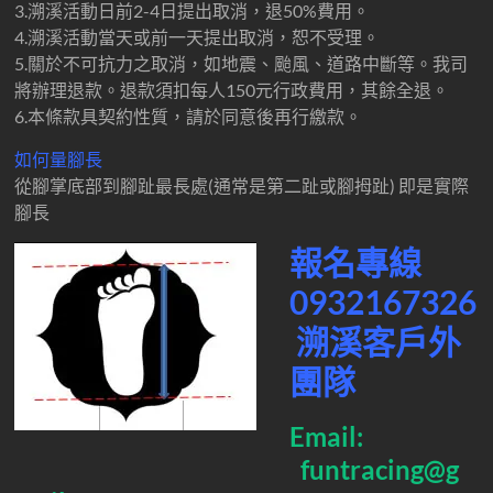
3.溯溪活動日前2-4日提出取消，退50%費用。
4.溯溪活動當天或前一天提出取消，恕不受理。
5.關於不可抗力之取消，如地震、颱風、道路中斷等。我司
將辦理退款。退款須扣每人150元行政費用，其餘全退。
6.本條款具契約性質，請於同意後再行繳款。
如何量腳長
從腳掌底部到腳趾最長處(通常是第二趾或腳拇趾)
即是實際
腳長
報名專線
0932167326
溯溪客戶外
團隊
Email:
funtracing@g