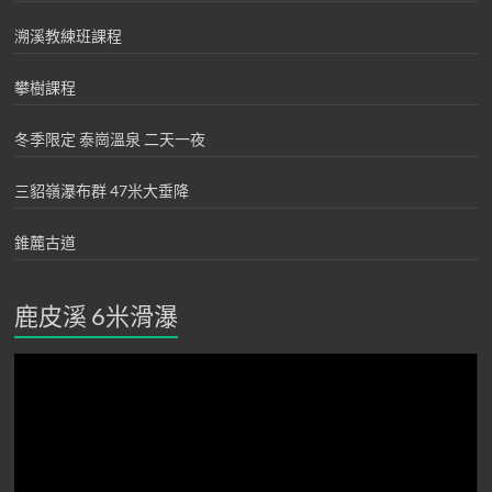
溯溪教練班課程
攀樹課程
冬季限定 泰崗溫泉 二天一夜
三貂嶺瀑布群 47米大垂降
錐麓古道
鹿皮溪 6米滑瀑
視
訊
播
放
器