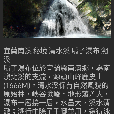
台
灣
專
業
溯
溪-
溯
溪-
宜蘭南澳 秘境 清水溪 扇子瀑布 溯
攀
溪
岩-
安
扇子瀑布位於宜蘭縣南澳鄉，為南
全
澳北溪的支流，源頭山峰鹿皮山
第
(1666M)。清水溪保有自然風貌的
一
首
原始林，峽谷險峻，地形落差大，
選
瀑布一層接一層，水量大，溪水清
澈；溯行中除了手腳並用，還得泳