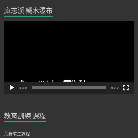
庫志溪 鐵木瀑布
視
訊
播
放
器
00:00
03:58
教育訓練 課程
荒野求生課程