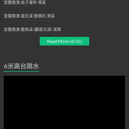
宜蘭南澳 扇子瀑布 溯溪
宜蘭南澳 碧旦溪 猴頭石 溯溪
宜蘭南澳 鹿角溪 (觀音北溪) 溪降
Read More (6/15)
6米高台跳水
視
訊
播
放
器