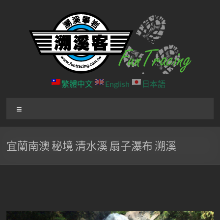
Skip
to
content
溯
繁體中文
English
日本語
溪
選
客
單
戶
宜蘭南澳 秘境 清水溪 扇子瀑布 溯溪
外
團
隊
北