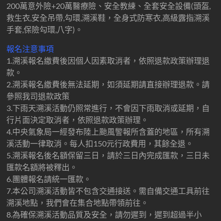
200萬意外險+20萬醫療險、安全教練、全套安全設備(頭盔,
救生衣,安全吊帶,勾環,溯溪鞋，全身式防寒衣,高級露指溯溪
手套,保險勾環,八字)。
報名注意事項
1.溯溪報名繳費後因個人因素取消者，依照退款政策辦理退
款。
2.溯溪報名繳費後無法延期，如須延期請直接辦理退款。請
參照我司退款政策
3.下雨天溯溪活動仍照常進行，不會因下雨取消或延期，自
行片面決定取消者，依照退款政策辦理。
4.中央氣象局一經發布陸上颱風警報所含蓋的地區，所有溯
溪活動一律取消。每人扣150元行政費用，其餘全退。
5.溯溪報名後名額保留三日，請於三日內完成匯款，三日未
匯款名額將被釋出。
6.團體報名請統一匯款。
7.本公司溯溪活動皆不包含交通接送。需自備交通工具前往
溯溪地點，我們會在集合地點帶領前往。
8.為確保溯溪活動品質及安全，請勿遲到，遲到超過半小