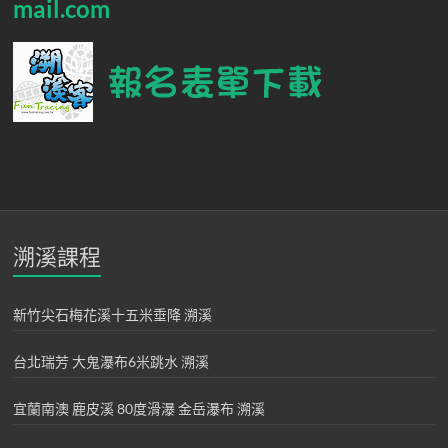
mail.com
溯溪課程
新竹尖石梅花溪十五米垂降 溯溪
台北瑞芳 大鬼瀑布6米跳水 溯溪
宜蘭南澳 鹿皮溪 80度滑瀑 金岳瀑布 溯溪