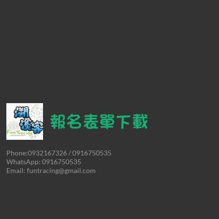
Phone:0932167326 / 0916750535
WhatsApp: 0916750535
Email: funtracing@gmail.com