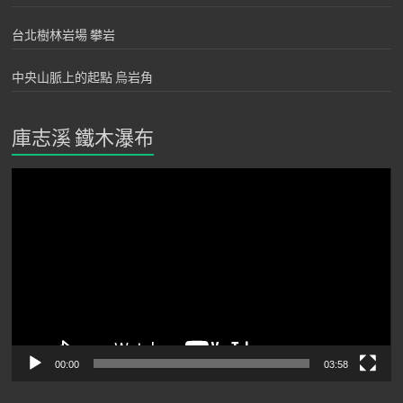
台北樹林岩場 攀岩
中央山脈上的起點 烏岩角
庫志溪 鐵木瀑布
視
訊
播
放
器
00:00
03:58