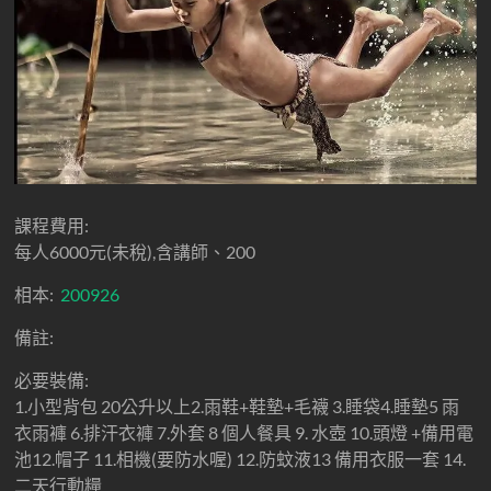
課程費用:
每人6000元(未稅),含講師、200
相本:
200926
備註:
必要裝備:
1.小型背包 20公升以上2.雨鞋+鞋墊+毛襪 3.睡袋4.睡墊5 雨
衣雨褲 6.排汗衣褲 7.外套 8 個人餐具 9. 水壺 10.頭燈 +備用電
池12.帽子 11.相機(要防水喔) 12.防蚊液13 備用衣服一套 14.
二天行動糧