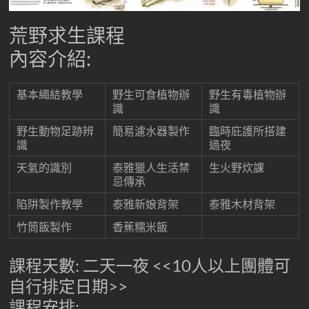
台
灣
荒野求生課程
專
內容介紹:
業
溯
基本繩結教學
野生可食植物辦
野生有毒植物辦
溪-
識
識
溯
溪-
野生動物足跡辨
簡易濾水器製作
臨時庇護所搭建
識
過夜
攀
岩-
天氣的識別
泰雅獵人生活禁
生火野炊課
安
忌傳承
全
陷阱製作教學
泰雅新娘背架
泰雅木材背架
第
竹筒飯製作
香蕉糯米飯
一
首
選
課程天數: 二天一夜 <<10人以上團體可
自行排定日期>>
課程安排: