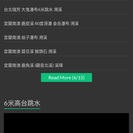
台北瑞芳 大鬼瀑布6米跳水 溯溪
宜蘭南澳 鹿皮溪 80度滑瀑 金岳瀑布 溯溪
宜蘭南澳 扇子瀑布 溯溪
宜蘭南澳 碧旦溪 猴頭石 溯溪
宜蘭南澳 鹿角溪 (觀音北溪) 溪降
Read More (6/15)
6米高台跳水
視
訊
播
放