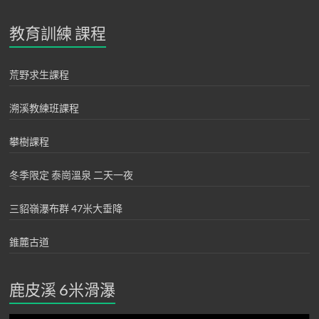
教育訓練 課程
荒野求生課程
溯溪教練班課程
攀樹課程
冬季限定 泰崗溫泉 二天一夜
三貂嶺瀑布群 47米大垂降
錐麓古道
鹿皮溪 6米滑瀑