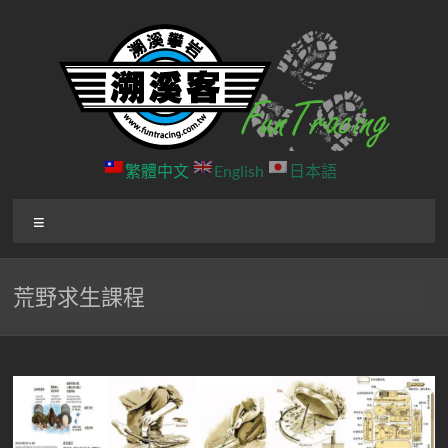
Skip
to
content
溯
繁體中文
English
日本語
溪
選
客
單
戶
荒野求生課程
外
團
隊
北