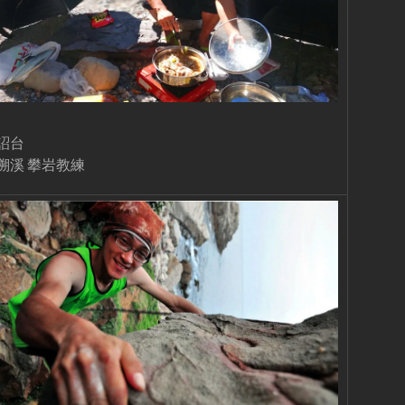
詔台
溯溪 攀岩教練