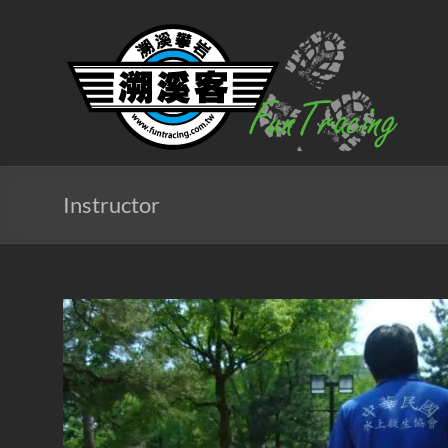
Skip
to
溯
content
溪
客
戶
外
Instructor
團
隊
北
台
灣
專
業
溯