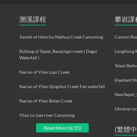
溯溪課程
攀岩課
Jianshi of Hsinchu Meihua Creek Canyoning
Cannon Roc
Ruifang of Taipei_Banpingxi creek ( Dagui
LongDong R
Waterfall )
Taipei Beit
Nan’ao of Yilan Lupi Creek
Elephant N
Nan’ao of Yilan Qingshui Creek-Fan waterfall
NewTaipei_
Nan’ao of Yilan Bidan Creek
Ukraine ro
Yilan Lu-jiao river Canyoning
Read More (6/15)
(繁體中