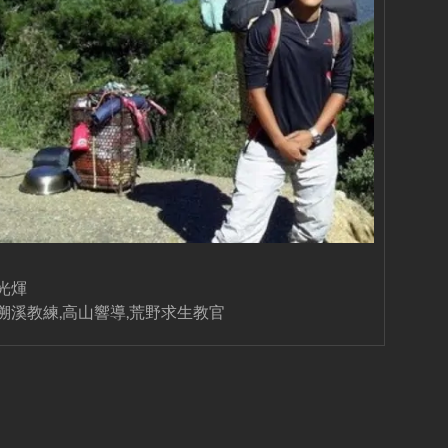
光煇
溯溪教練,高山響導,荒野求生教官