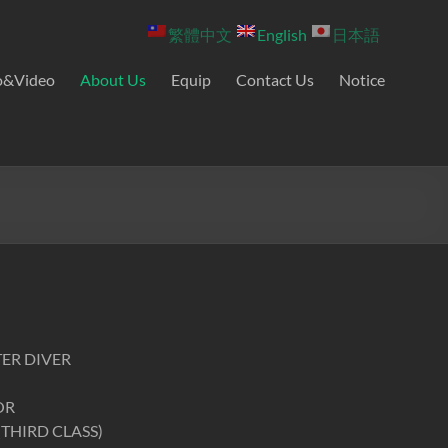
繁體中文
English
日本語
o&Video
About Us
Equip
Contact Us
Notice
R DIVER
OR
HIRD CLASS)