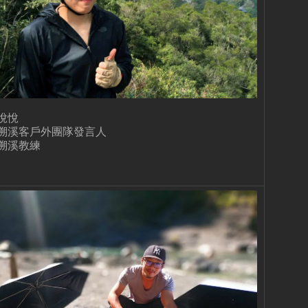
悅悅
溯溪客戶外團隊發言人
溯溪教練