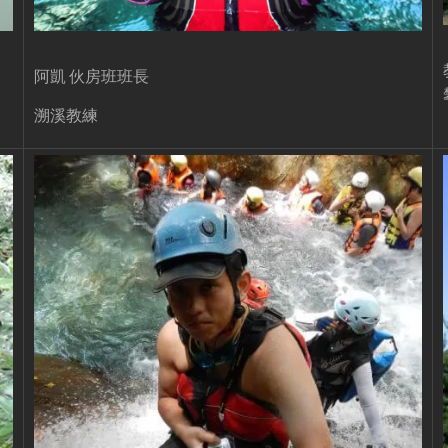
阿凱 伙房班班長
溯溪教練