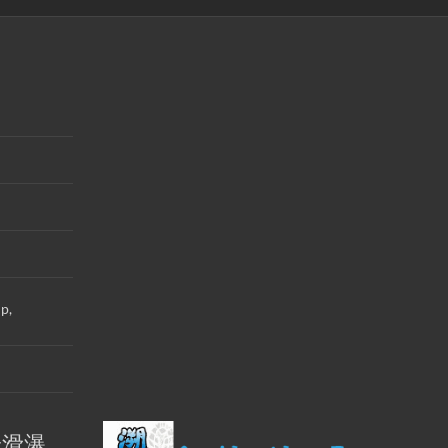
up,
米滑瀑