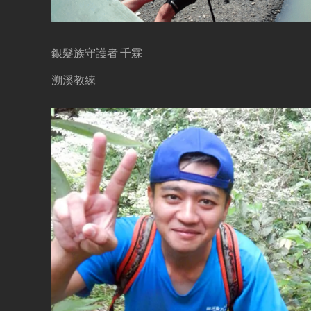
銀髮族守護者 千霖
溯溪教練