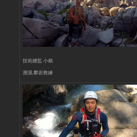
技術總監 小賴
溯溪,攀岩教練