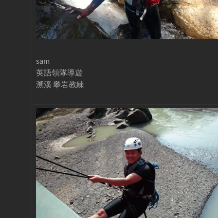
sam
英語領隊導遊
溯溪 攀岩教練