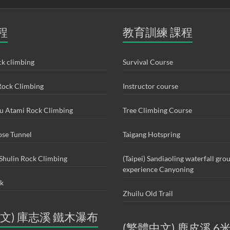
程
教育訓練 課程
k climbing
Survival Course
ock Climbing
Instructor course
ou Atami Rock Climbing
Tree Climbing Course
ose Tunnel
Taigang Hotspring
Shulin Rock Climbing
(Taipei) Sandiaoling waterfall gro
experience Canyoning
ck
Zhuilu Old Trail
文) 庫志溪 鐵木瀑布
(繁體中文) 鹿皮溪 6