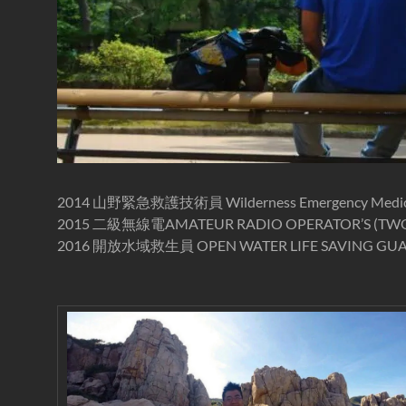
溪-
溯
溪-
攀
岩-
安
全
第
一
首
2014 山野緊急救護技術員 Wilderness Emergency Medical
選
2015 二級無線電AMATEUR RADIO OPERATOR’S (TWO
2016 開放水域救生員 OPEN WATER LIFE SAVING GU