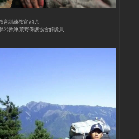
教育訓練教官 紹尤
攀岩教練,荒野保護協會解說員