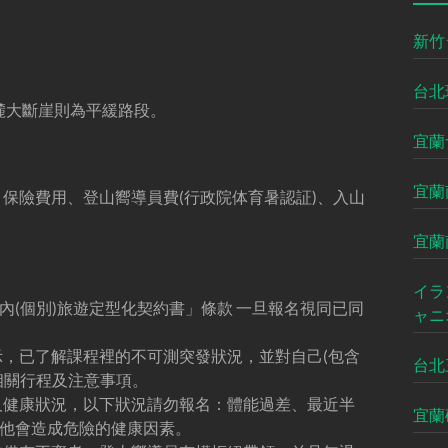
新竹
台北
錐麓大斷崖則為平緩路段。
宜蘭
宜蘭
保險費用、登山嚮導員費(行政院体育暑認証)、入山
宜蘭
イラ
(個別)旅遊定型化契約書」條款 一旦報名視同已同
ャニ
示，已了解課程裡的不可測突發狀況，並對自己(包含
台北
相關行程及注意事項。
及健康狀況，以下狀況請勿報名：體能過差、最近半
宜蘭
他會造成危險的健康因素。