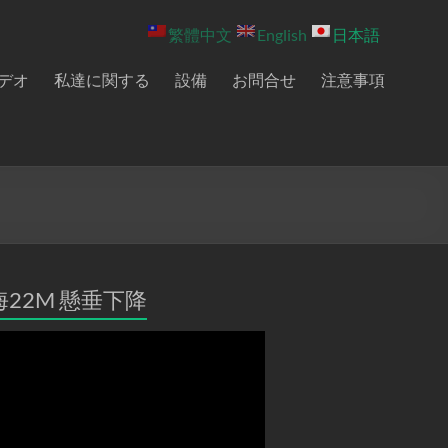
繁體中文
English
日本語
デオ
私達に関する
設備
お問合せ
注意事項
海22M 懸垂下降