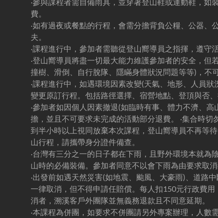
‧參與課程者需自備雨具，並穿著登山鞋或運動鞋，如
費。
‧如有過夜或餐點的行程，會需分擔背負公糧、公器、
夫。
‧課程進行中，參加者需聽從登山嚮導員之指揮，遵守
‧登山嚮導員將盡一切最大能力維護參加者的安全，但
撞樹、滑倒、自行脫隊、隱瞞身體狀況問題等等)，不
‧課程進行中，如遇環境因素改變(天氣、地形、人員狀
變更原訂行程。包括路徑選擇、宿營地點、登頂與否、
‧參加者如因個人因素撤退(如臨時有事、體力不濟、高
擔，並且不可要求未完成的活動部分退費。 ‧集合時
到半小時以上視同放棄本次課程，登山嚮導員不再等待
山行程，請攜帶身分證件備查。
‧台灣有三分之一的日子都在下雨，且野外環境本就為
山時的必備裝備。參加者同意不以會下雨為由要求取消
‧出發前如遇天然災害(如地震、颱風、大豪雨)、道路
一律取消，但不得申請任賠償。每人扣150元行政費
消者，溯溪客戶外團隊並無義務退款且不同意延期。
‧本課程為併團，如要求不併團請另外專案辦理，人數需