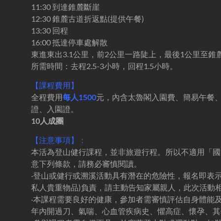
11:30
到達錐麓斷崖
12:30
錐麓古道折返點(提供午餐)
13:30
回程
16:00 抵
達停車處解散
東進東出3.1公里，前2公里一路陡上，最後1公里至
所需時間：去程2.5-3小時，回程1.5小時。
【課程費用】
全程費用
每人1500
元，
內含太魯閣入園費、簡易午餐、
證、入園證。
10人成團
【注意事項】：
本活為登山健行課程，並非旅遊行程。所以不適用「國內
意下列條款，請務必審慎閱讀。
‧登山或健行或溯溪活動具有潛在的危險性，報名即表
私人貴重物品)負責，請主動告知家屬親人，此次活動
‧本課程需要良好的健康，參加者需審慎評估自身體能
年內開過刀、氣喘、心血管疾病史、懼高症、懷孕、其