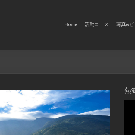
Home
活動コース
写真&ビ
熱