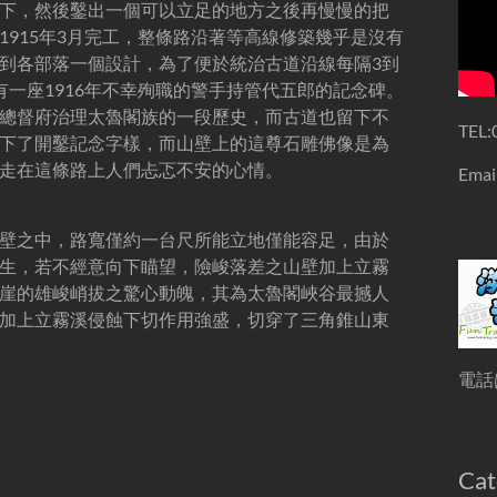
下，然後鑿出一個可以立足的地方之後再慢慢的把
915年3月完工，整條路沿著等高線修築幾乎是沒有
到各部落一個設計，為了便於統治古道沿線每隔3到
一座1916年不幸殉職的警手持管代五郎的記念碑。
總督府治理太魯閣族的一段歷史，而古道也留下不
TEL:
下了開鑿記念字樣，而山壁上的這尊石雕佛像是為
走在這條路上人們忐忑不安的心情。
Emai
壁之中，路寬僅約一台尺所能立地僅能容足，由於
生，若不經意向下瞄望，險峻落差之山壁加上立霧
崖的雄峻峭拔之驚心動魄，其為太魯閣峽谷最撼人
加上立霧溪侵蝕下切作用強盛，切穿了三角錐山東
電話は
Cat