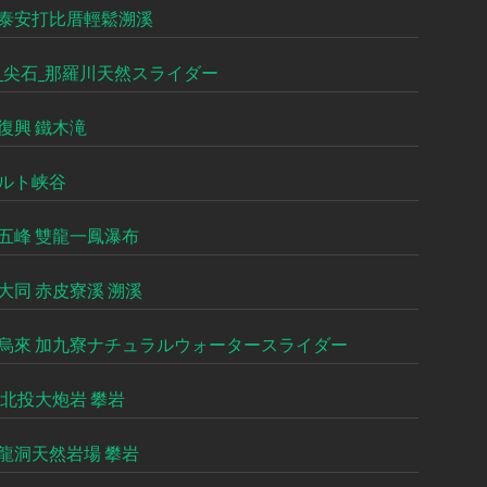
泰安打比厝輕鬆溯溪
_尖石_那羅川天然スライダー
復興 鐵木滝
ルト峡谷
五峰 雙龍一鳳瀑布
大同 赤皮寮溪 溯溪
烏來 加九寮ナチュラルウォータースライダー
 北投大炮岩 攀岩
龍洞天然岩場 攀岩