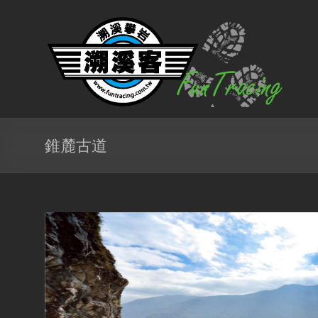
コ
ン
溯
テ
溪
ン
ツ
客
へ
ス
戶
キ
ッ
外
プ
錐麓古道
團
隊
北
台
灣
專
業
溯