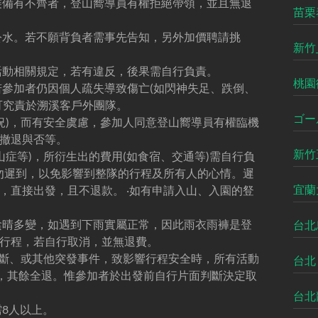
裝備有不齊者，登山嚮導員有權拒絕帶領，並且無退
苗栗
公水。若不願背負者需事先告知，另外加價聘請挑
新竹
活動相關規定，若有違反，後果需自行負責。
桃園
若參加者仍因個人疏失導致傷亡(如閃神失足、跌倒、
可究責於溯溪客戶外團隊。
ゴー
況)，而有安全虞慮，參加人同意登山嚮導員有權臨機
撤退與否等。
新竹
山症等)，所衍生出的費用(如食宿、交通等)需自行負
切勿遲到，以免影響到整隊的行程及所有人的心情。遲
宜蘭
，直接出發，且不退款。 ‧如有申請入山、入園的豋
陰晴多變，如遇到下雨實屬正常，因此雨衣雨褲是登
台北
行程，若自行取消，並無退費。
中斷、或其他突發事件，致影響行程安全時，所有活動
台北
用，其餘全退。惟參加者於出發前自行片面判斷決定取
台北
8人以上。