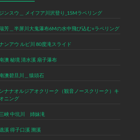
ジンスウ＿ メイフア川沢登り_15Mラペリング
瑞芳＿半屏川大鬼瀑布6Mの水中飛び込む+ラペリング
ナンアウ ルピ川 80度滝スライド
南澳 秘境 清水溪 扇子瀑布
南澳碧旦川＿猿頭石
ンナナオルジアオクリーク（観音ノースクリーク）キ
オニング
三峽 中坑川 姉妹滝
礁溪 得子口溪 溯溪