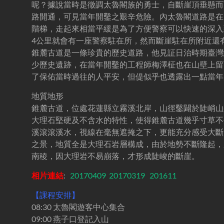
呢？據說當時是徵調太魯閣族的勇士，自斷崖頂垂懸而
路開通，可見當年開鑿之艱辛危險。內太魯閣道路是在1
階梯，走起來相當平緩是為了方便警察可以快速的深入
4公里就會有一座警察駐在所，然而斷崖駐在所附近還有
錐麓古道是一條珍貴的歷史道路，他見証日治時期臺灣
少歷史遺跡，在當年開鑿的工程師梅澤柾也在山壁上留
了保佑當時過往的人平安，但偍似乎也透露出一點當年
地質地形
錐麓古道，位處花蓮縣立霧溪北岸，山徑鑿闢於陡峭山
大理石堅硬及不含水的特性，使得錐麓古道幾乎寸草不
溪滾滾溪水，視線在毫無遮掩之下，更能充分感受大斷
之景，地質全是大理石岩層構成，由於地勢不斷隆起，
南稜，因大理岩不易崩落，才形成陡峻的斷崖。
相片連結
:
20170409
20170319
201611
【課程安排】
08:30
太魯閣遊客中心集合
09:00 燕子口
登記入山