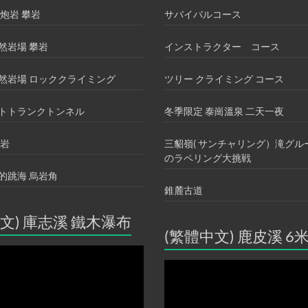
炮岩 攀岩
サバイバルコース
然岩場 攀岩
インストラクター コース
然岩場 ロッククライミング
ツリー クライミング コース
トトランクトンネル
冬季限定 泰崗溫泉 二天一夜
攀岩
三貂嶺( サンチャリング）滝グル
のラペリング大挑戦
的跳海 烏岩角
錐麓古道
文) 庫志溪 鐵木瀑布
(繁體中文) 鹿皮溪 6
動
画
プ
レ