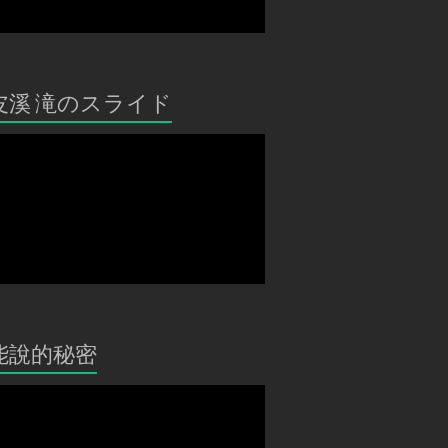
皮溪 滝のスライド
能說的秘密