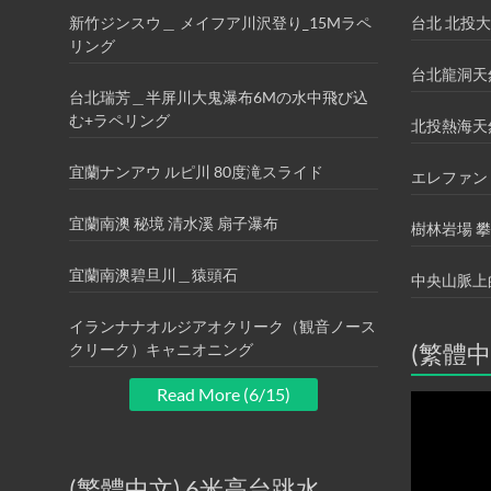
新竹ジンスウ＿ メイフア川沢登り_15Mラペ
台北 北投大
リング
台北龍洞天
台北瑞芳＿半屏川大鬼瀑布6Mの水中飛び込
む+ラペリング
北投熱海天
宜蘭ナンアウ ルピ川 80度滝スライド
エレファン
宜蘭南澳 秘境 清水溪 扇子瀑布
樹林岩場 
宜蘭南澳碧旦川＿猿頭石
中央山脈上
イランナナオルジアオクリーク（観音ノース
(繁體中
クリーク）キャニオニング
Read More (6/15)
動
画
プ
レ
ー
(繁體中文) 6米高台跳水