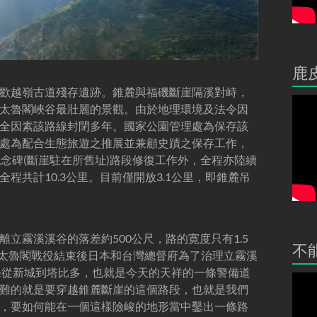
鹿
歡越嶺古道殘存遺跡。錐麓與福磯斷崖隔溪對峙，
，是太魯閣峽谷最壯麗的景觀。由於地理環境及法令因
全因素該路線封閉多年。國家公園管理處為保存該
處為配合生態旅遊之推展並兼顧史蹟之保存工作，
念碑(斷崖駐在所舊址)路段修復工作外，全程亦陸續
程共計10.3公里。目前僅開放3.1公里，即錐麓吊
離立霧溪溪谷的落差約500公尺，路的寛度只有1.5
不
月太魯閣戰役結束後日本和台灣總督府為了治理立霧溪
條從新城到塔比多，也就是今天的天祥的一條警備道
難的就是要穿越錐麓斷崖的這個路段，也就是我們
，要如何能在一個這樣險峻的地形當中鑿出一條路