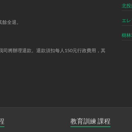
北投
エレ
，其餘全退。
樹林
我司將辦理退款。退款須扣每人150元行政費用，其
程
教育訓練 課程