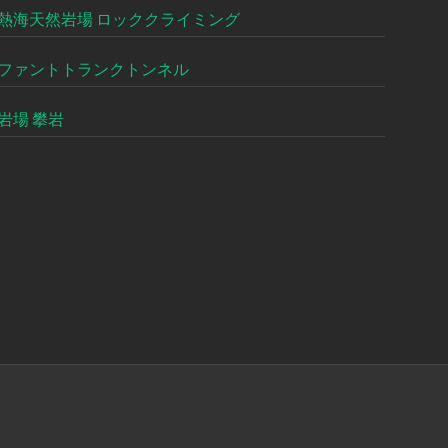
熱海天然岩場 ロッククライミング
ファントトランクトンネル
岩場 攀岩