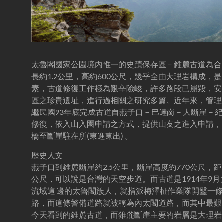
溪-
溯
溪-
攀
岩-
安
太魯閣國家公園境內惟一的史蹟保存區－錐麓古道為合
全
長約1.2公里，高約600公尺，幾乎全由大理岩構成
第
素，古道修復工作極為艱辛險峻，許多路段已崩毀，安
一
區之珍貴遺址，進行過相關之研究多篇。近年來，管理
首
繼民國93年底完成古道自燕子口－巴達崗－大斷崖－紀
選
修復，
依入山入園申請之方式，提供山友之進入申請，全
橋至斷崖駐在所(東進東出) 。
歷史人文
燕子口到錐麓斷崖約2.5公里，斷崖高度約770公尺，距
公尺，可以說是台灣的天空步道。而古道是1914年9
流域這 邊的太魯閣族人，就指派梅澤柾作業隊開鑿一
路，而這條警備道路就被稱為內太閣道路，而其中最艱
今天看到的錐麓古道，而錐麓斷崖主要的岩層是大理岩