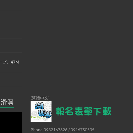
ープ、47M
(繁體中文)
米滑瀑
Phone:0932167326 / 0916750535